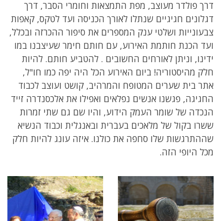
דרך פולדר מעוצב, מפת התמצאות וחומרי הסבר, דרך
דגלונים חגיגיים שנתלו לאורך הכניסה ועד לטקס, קאפות
צבעונייות ושלטי ענק המספרים את סיפור ההכרזה ובכלל,
ועד הכנת חותמת האירוע, עם חותם חימר שעיצבנו במו
ידינו, וניתן לאורחים החשובים . להטביע חותם. להיות
חלק מהיסטוריה! ביום האירוע הכל היה יפה כמו חו"ל,
אתר בית שערים המטופח והמרהיב, קושט ועוצב לכבוד
החגיגה, פגשנו אנשים נפלאים ואפילו את אלכסנדרה זייד
הנכדה של שומר העמק הידוע, והיו שם גם שתי זמרות
ששרו בקול של מלאכים בעברית ובאנגלית וכבוד הנשיא
שההתרגשות שלו סחפה את כולנו. איזה עונג להיות חלק
מכל היופי הזה.